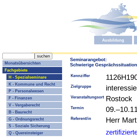
Ausbildung
Seminarangebot:
Monatsübersichten
Schwierige Gesprächssituation
Fachgebiete
Kennziffer
1126H19
H - Spezialseminare
K - Kommune und Recht
Zielgruppe
interessi
P - Personalwesen
Veranstaltungsort
Rostock
F - Finanzen
V - Vergaberecht
Termin
09.–10.1
B - Baurecht
Referent/in
Herr Mart
G - Ordnungsrecht
S - Soziale Sicherung
zertifizier
Q - Quereinsteiger