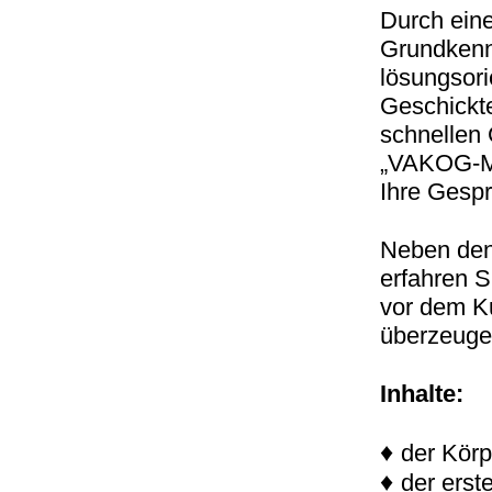
Durch ein
Grundkennt
lösungsori
Geschickt
schnellen
„VAKOG-Mu
Ihre Gesp
Neben den
erfahren S
vor dem Ku
überzeugen
Inhalte:
♦
der Kör
♦
der erst