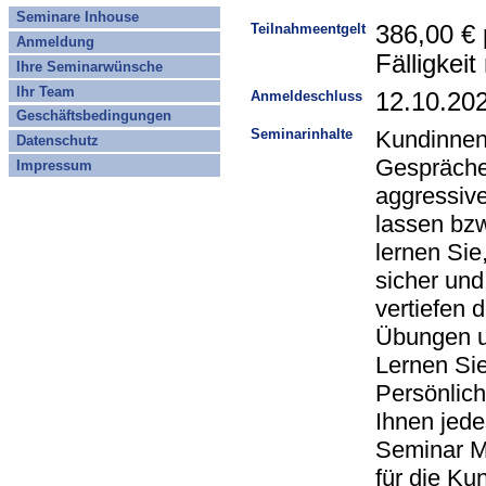
Seminare Inhouse
Teilnahmeentgelt
386,00 € 
Anmeldung
Fälligkei
Ihre Seminarwünsche
Ihr Team
Anmeldeschluss
12.10.20
Geschäftsbedingungen
Seminarinhalte
Kundinnen
Datenschutz
Gespräche
Impressum
aggressive
lassen bzw
lernen Sie
sicher und
vertiefen 
Übungen u
Lernen Sie
Persönlich
Ihnen jed
Seminar M
für die Ku