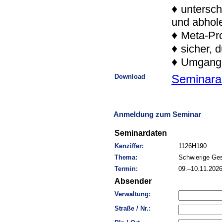
♦
untersch
und abhol
♦
Meta-Pr
♦
sicher, 
♦
Umgang 
Download
Seminara
Anmeldung zum Seminar
Seminardaten
Kenziffer:
1126H190
Thema:
Schwierige Ges
Termin:
09.–10.11.202
Absender
Verwaltung:
Straße / Nr.: