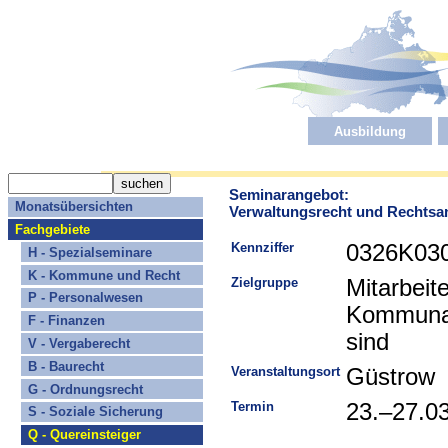
Ausbildung
Seminarangebot:
Monatsübersichten
Verwaltungsrecht und Rechts
Fachgebiete
Kennziffer
0326K03
H - Spezialseminare
K - Kommune und Recht
Zielgruppe
Mitarbeit
P - Personalwesen
Kommunal
F - Finanzen
sind
V - Vergaberecht
B - Baurecht
Veranstaltungsort
Güstrow
G - Ordnungsrecht
Termin
23.–27.0
S - Soziale Sicherung
Q - Quereinsteiger