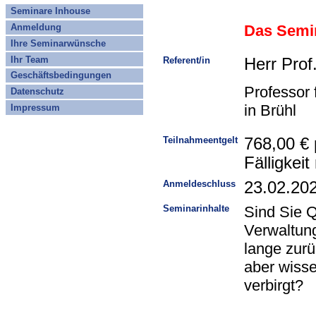
Seminare Inhouse
Das Semin
Anmeldung
Ihre Seminarwünsche
Ihr Team
Referent/in
Herr Prof
Geschäftsbedingungen
Professor
Datenschutz
in Brühl
Impressum
Teilnahmeentgelt
768,00 € 
Fälligkei
Anmeldeschluss
23.02.20
Seminarinhalte
Sind Sie Q
Verwaltung
lange zurü
aber wisse
verbirgt?