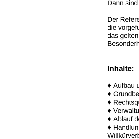
Dann sind 
Der Refere
die vorgef
das gelte
Besonderh
Inhalte:
♦
Aufbau u
♦
Grundbeg
♦
Rechtsq
♦
Verwaltu
♦
Ablauf d
♦
Handlung
Willkürver