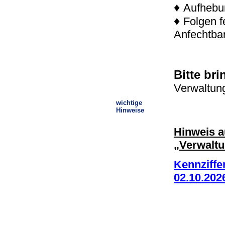
♦
Aufhebu
♦
Folgen f
Anfechtbar
Bitte bri
Verwaltun
wichtige
Hinweise
Hinweis a
„Verwalt
Kennziffe
02.10.202