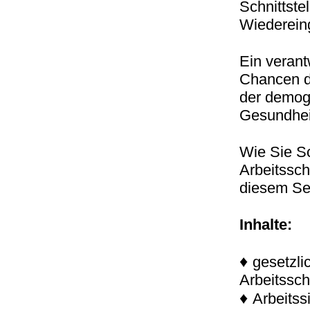
Schnittste
Wiederein
Ein verant
Chancen d
der demogr
Gesundheit
Wie Sie Sc
Arbeitssc
diesem Se
Inhalte:
♦
gesetzli
Arbeitssc
♦
Arbeitss