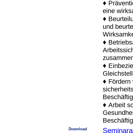
♦
Präventi
eine wirks
♦
Beurteil
und beurte
Wirksamke
♦
Betriebs
Arbeitssic
zusamme
♦
Einbezie
Gleichstel
♦
Fördern
sicherheit
Beschäftig
♦
Arbeit s
Gesundhei
Beschäftig
Download
Seminara