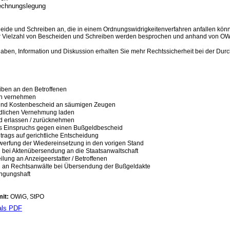
Rechnungslegung
eide und Schreiben an, die in einem Ordnungswidrigkeitenverfahren anfallen könne
r Vielzahl von Bescheiden und Schreiben werden besprochen und anhand von OWiG,
ben, Information und Diskussion erhalten Sie mehr Rechtssicherheit bei der Dur
ben an den Betroffenen
ich vernehmen
und Kostenbescheid an säumigen Zeugen
dlichen Vernehmung laden
 erlassen / zurücknehmen
s Einspruchs gegen einen Bußgeldbescheid
trags auf gerichtliche Entscheidung
werfung der Wiedereinsetzung in den vorigen Stand
n bei Aktenübersendung an die Staatsanwaltschaft
eilung an Anzeigeerstatter / Betroffenen
n an Rechtsanwälte bei Übersendung der Bußgeldakte
ingungshaft
mit:
OWiG
,
StPO
als PDF