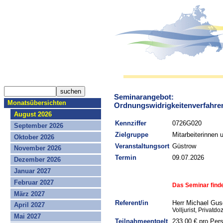
Seminarangebot:
Monatsübersichten
Ordnungswidrigkeitenverfahren
August 2026
Kennziffer
0726G020
September 2026
Zielgruppe
Mitarbeiterinnen 
Oktober 2026
Veranstaltungsort
Güstrow
November 2026
Termin
09.07.2026
Dezember 2026
Januar 2027
Februar 2027
Das Seminar findet
März 2027
Referent/in
Herr Michael Gu
April 2027
Volljurist, Privatdo
Mai 2027
Teilnahmeentgelt
233,00 € pro Per