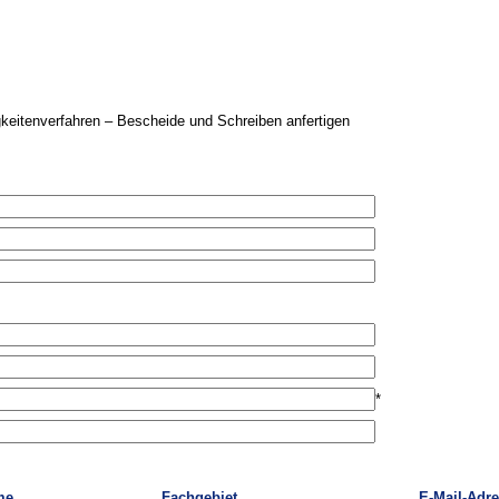
keitenverfahren – Bescheide und Schreiben anfertigen
*
me
Fachgebiet
E-Mail-Adr