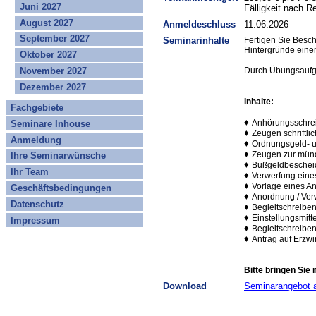
Juni 2027
Fälligkeit nach 
August 2027
Anmeldeschluss
11.06.2026
September 2027
Seminarinhalte
Fertigen Sie Besch
Hintergründe eine
Oktober 2027
Durch Übungsaufga
November 2027
Dezember 2027
Inhalte:
Fachgebiete
♦
Anhörungsschrei
Seminare Inhouse
♦
Zeugen schriftl
Anmeldung
♦
Ordnungsgeld- 
♦
Zeugen zur mün
Ihre Seminarwünsche
♦
Bußgeldbescheid
Ihr Team
♦
Verwerfung eine
♦
Vorlage eines An
Geschäftsbedingungen
♦
Anordnung / Ver
Datenschutz
♦
Begleitschreibe
♦
Einstellungsmitt
Impressum
♦
Begleitschreibe
♦
Antrag auf Erzw
Bitte bringen Sie 
Download
Seminarangebot 