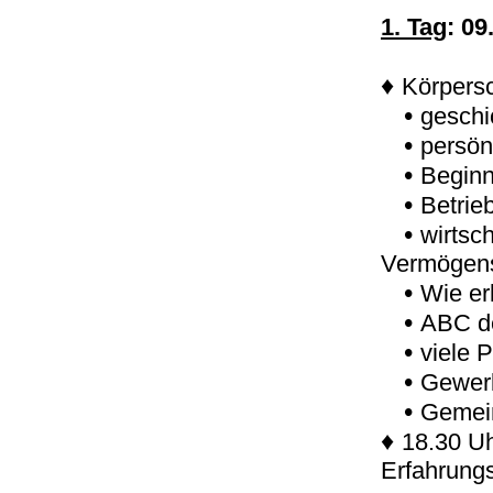
1. Tag
: 09
♦
Körpersc
•
geschi
•
persön
•
Beginn
•
Betrie
•
wirtsch
Vermögens
•
Wie er
•
ABC de
•
viele 
•
Gewer
•
Gemein
♦
18.30 U
Erfahrung