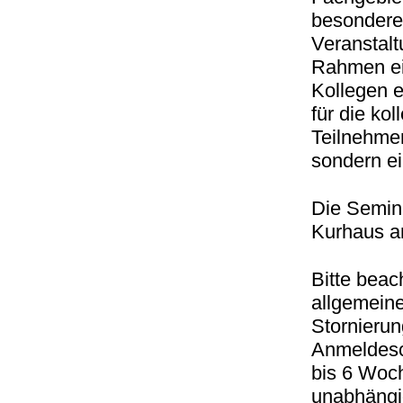
besonderen
Veranstal
Rahmen ei
Kollegen 
für die ko
Teilnehmen
sondern ei
Die Semina
Kurhaus am
Bitte beac
allgemein
Stornieru
Anmeldes
bis 6 Woc
unabhängi