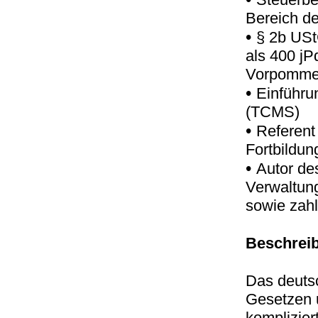
Bereich de
•
§ 2b USt
als 400 jP
Vorpomme
•
Einführ
(TCMS)
•
Referent
Fortbildun
•
Autor de
Verwaltun
sowie zahl
Beschrei
Das deuts
Gesetzen 
komplizier