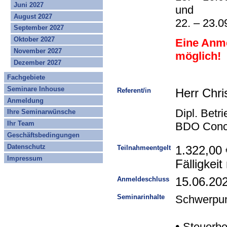
Juni 2027
und
August 2027
22. – 23.0
September 2027
Oktober 2027
Eine Anme
November 2027
möglich!
Dezember 2027
Fachgebiete
Seminare Inhouse
Referent/in
Herr Chri
Anmeldung
Dipl. Betr
Ihre Seminarwünsche
Ihr Team
BDO Concu
Geschäftsbedingungen
Datenschutz
Teilnahmeentgelt
1.322,00 
Impressum
Fälligkei
Anmeldeschluss
15.06.20
Seminarinhalte
Schwerpunk
•
Steuerbe