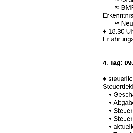
≈
BMF
Erkenntni
≈
Neu
♦
18.30 U
Erfahrung
4. Tag
: 09
♦
steuerli
Steuerdek
•
Geschä
•
Abgabe
•
Steuer
•
Steuer
•
aktuel