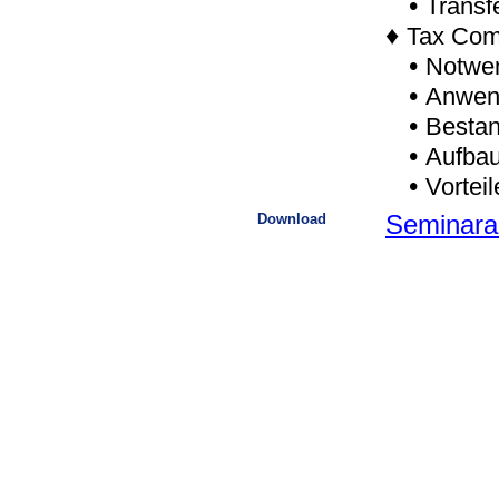
•
Transf
♦
Tax Com
•
Notwen
•
Anwend
•
Bestan
•
Aufbau
•
Vortei
Download
Seminara