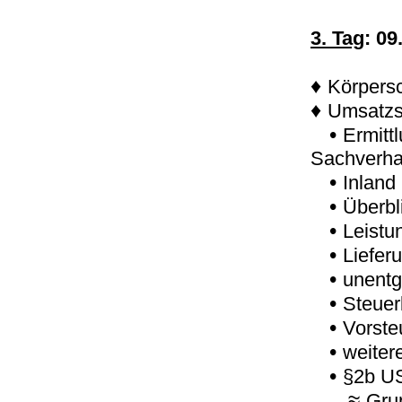
3. Tag
: 09
♦
Körpersc
♦
Umsatzs
•
Ermitt
Sachverha
•
Inland
•
Überbl
•
Leistu
•
Liefer
•
unentg
•
Steuer
•
Vorste
•
weiter
•
§2b U
≈
Gru