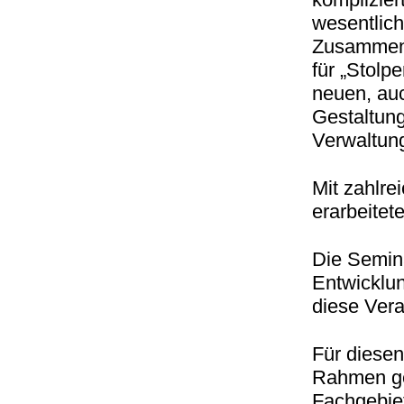
wesentlic
Zusammenh
für „Stolp
neuen, au
Gestaltun
Verwaltung
Mit zahlre
erarbeitete
Die Semina
Entwicklu
diese Vera
Für diesen
Rahmen ge
Fachgebiet