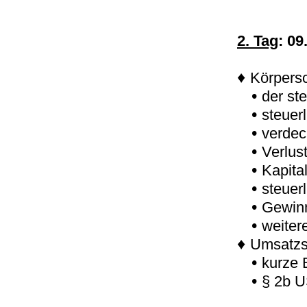
2. Tag
: 09
♦
Körpersc
•
der st
•
steuer
•
verdec
•
Verlus
•
Kapita
•
steuer
•
Gewin
•
weiter
♦
Umsatzs
•
kurze 
•
§ 2b U