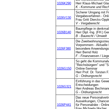
1026K290
Herr Klaus-Michael Gla
K - Kommune und Rech
Sicherer Umgang mit F
Vergabeverfahren - Onl
1026V130
Frau Gritt Diercks-Oppl
V - Vergaberecht
Baumpflege in denkmal
1026B140
Herr Dipl.-Ing. (FH.) G
B - Baurecht / Umwelt
Die Zweitwohnungssteu
Vorpommern - Aktuelle
1026F380
besondere Anwendungs
Herr Bernd Holz
F - Finanzwesen / Lieg
So geht die Kommunalv
"Reichsbürgern" und "S
1026G150
Online-Seminar
Herr Prof. Dr. Torsten F
G - Ordnungsrecht
Einführung in das Gewe
Entscheidungen
1026G321
Herr Andreas Bechman
G - Ordnungsrecht
Das neue Personalvert
Auswirkungen, Chancen
1026P441
für Personalräte - Onli
Frau Michaela Hocher