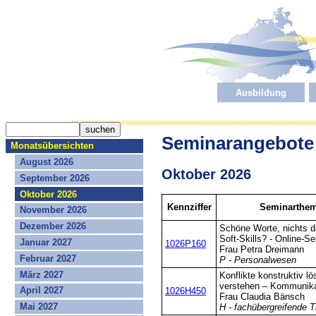
Ausbildung
Seminarangebote
Monatsübersichten
August 2026
Oktober 2026
September 2026
Oktober 2026
Kennziffer
Seminarthema
November 2026
Dezember 2026
Schöne Worte, nichts d
Soft-Skills? - Online-S
Januar 2027
1026P160
Frau Petra Dreimann
Februar 2027
P - Personalwesen
März 2027
Konflikte konstruktiv l
verstehen – Kommunika
April 2027
1026H450
Frau Claudia Bänsch
Mai 2027
H - fachübergreifende 