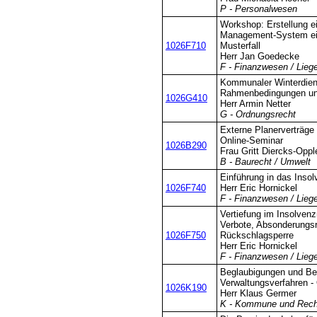
P - Personalwesen
Workshop: Erstellung e
Management-System ei
1026F710
Musterfall
Herr Jan Goedecke
F - Finanzwesen / Lieg
Kommunaler Winterdiens
Rahmenbedingungen und
1026G410
Herr Armin Netter
G - Ordnungsrecht
Externe Planerverträge 
Online-Seminar
1026B290
Frau Gritt Diercks-Oppl
B - Baurecht / Umwelt
Einführung in das Insol
1026F740
Herr Eric Hornickel
F - Finanzwesen / Lieg
Vertiefung im Insolven
Verbote, Absonderungs
1026F750
Rückschlagsperre
Herr Eric Hornickel
F - Finanzwesen / Lieg
Beglaubigungen und B
Verwaltungsverfahren -
1026K190
Herr Klaus Germer
K - Kommune und Rech