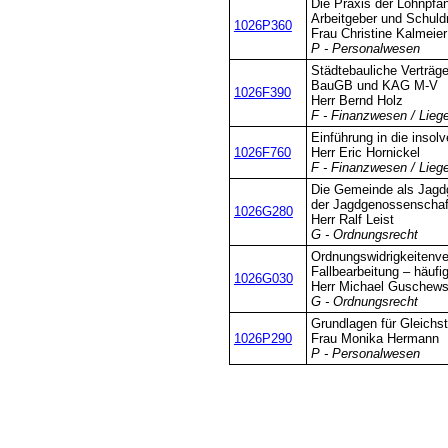
Die Praxis der Lohnpfän
Arbeitgeber und Schuld
1026P360
Frau Christine Kalmeier
P - Personalwesen
Städtebauliche Verträg
BauGB und KAG M-V
1026F390
Herr Bernd Holz
F - Finanzwesen / Lieg
Einführung in die insol
1026F760
Herr Eric Hornickel
F - Finanzwesen / Lieg
Die Gemeinde als Jagd
der Jagdgenossenschaf
1026G280
Herr Ralf Leist
G - Ordnungsrecht
Ordnungswidrigkeitenver
Fallbearbeitung – häuf
1026G030
Herr Michael Guschews
G - Ordnungsrecht
Grundlagen für Gleichst
1026P290
Frau Monika Hermann
P - Personalwesen