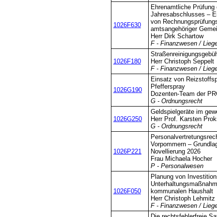
Ehrenamtliche Prüfung
Jahresabschlusses – Ein
von Rechnungsprüfung
1026F630
amtsangehöriger Geme
Herr Dirk Schartow
F - Finanzwesen / Lieg
Straßenreinigungsgebü
1026F180
Herr Christoph Seppelt
F - Finanzwesen / Lieg
Einsatz von Reizstoffs
Pfefferspray
1026G190
Dozenten-Team der 
G - Ordnungsrecht
Geldspielgeräte im gew
1026G250
Herr Prof. Karsten Pro
G - Ordnungsrecht
Personalvertretungsrec
Vorpommern – Grundlage
1026P221
Novellierung 2026
Frau Michaela Hocher
P - Personalwesen
Planung von Investition
Unterhaltungsmaßnahme
1026F050
kommunalen Haushalt
Herr Christoph Lehmitz
F - Finanzwesen / Lieg
Die rechtsfehlerfreie S