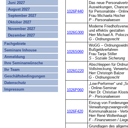
Juni 2027
Das neue Personalvert
Auswirkungen, Chancen
August 2027
1026P440
für Personalräte - Onli
September 2027
Frau Michaela Hocher
P - Personalwesen
Oktober 2027
Moderne Friedhofsverwa
November 2027
und effektiv gestalten
1026G300
Herr Michael A. Polocz
Dezember 2027
G - Ordnungsrecht
Fachgebiete
WoGG – Ordnungswidri
Bußgeldverfahren
Seminare Inhouse
1026S060
Frau Tanja Stiller
Anmeldung
S - Soziale Sicherung
Ihre Seminarwünsche
Abschleppen für Ordnun
Vollstreckung, Verwert
Ihr Team
1026G220
Herr Christoph Balzer
Geschäftsbedingungen
G - Ordnungsrecht
Datenschutz
„Low-Performer“ und „Sc
- Online-Seminar
Impressum
1026P060
Herr Dr. Christian Klos
P - Personalwesen
Einzug von Forderunge
Verwaltungszwangsvolls
1026F420
Kommunalkasse - Verti
Herr René Wollenhaupt
F - Finanzwesen / Lieg
Grundlagen des allgem