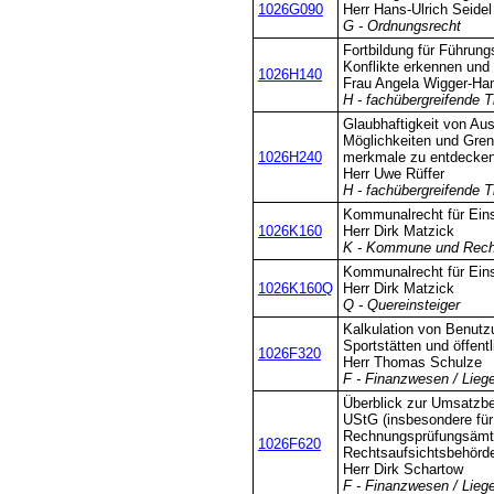
1026G090
Herr Hans-Ulrich Seidel
G - Ordnungsrecht
Fortbildung für Führung
Konflikte erkennen und
1026H140
Frau Angela Wigger-H
H - fachübergreifende 
Glaubhaftigkeit von Aus
Möglichkeiten und Gren
1026H240
merkmale zu entdecke
Herr Uwe Rüffer
H - fachübergreifende 
Kommunalrecht für Eins
1026K160
Herr Dirk Matzick
K - Kommune und Rech
Kommunalrecht für Eins
1026K160Q
Herr Dirk Matzick
Q - Quereinsteiger
Kalkulation von Benutz
Sportstätten und öffen
1026F320
Herr Thomas Schulze
F - Finanzwesen / Lieg
Überblick zur Umsatzb
UStG (insbesondere fü
Rechnungsprüfungsämt
1026F620
Rechtsaufsichtsbehörde
Herr Dirk Schartow
F - Finanzwesen / Lieg