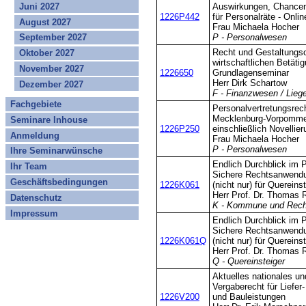
Juni 2027
Auswirkungen, Chancen
1226P442
für Personalräte - Onli
August 2027
Frau Michaela Hocher
September 2027
P - Personalwesen
Recht und Gestaltungso
Oktober 2027
wirtschaftlichen Betät
November 2027
1226650
Grundlagenseminar
Herr Dirk Schartow
Dezember 2027
F - Finanzwesen / Lieg
Fachgebiete
Personalvertretungsrec
Mecklenburg-Vorpommern
Seminare Inhouse
1226P250
einschließlich Novellie
Anmeldung
Frau Michaela Hocher
P - Personalwesen
Ihre Seminarwünsche
Endlich Durchblick im 
Ihr Team
Sichere Rechtsanwendu
Geschäftsbedingungen
1226K061
(nicht nur) für Quereins
Herr Prof. Dr. Thomas R
Datenschutz
K - Kommune und Rech
Impressum
Endlich Durchblick im 
Sichere Rechtsanwendu
1226K061Q
(nicht nur) für Quereins
Herr Prof. Dr. Thomas R
Q - Quereinsteiger
Aktuelles nationales u
Vergaberecht für Liefer
1226V200
und Bauleistungen