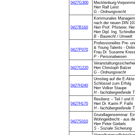
0427G300
Mecklenburg-Vorpomm
Herr Ralf Leist
G - Ordnungsrecht
Kommunales Managemen
nach der neuen DIN 10
0427B160
Herr Prof. Pfisterer, He
Herr Dipl. Ing. Schindle
B - Baurecht / Umwelt
Professionelles Pre- u
& Young Talents - Onli
0427P070
Frau Dr. Susanne Kres
P - Personalwesen
Veranstaltungssicherhei
0427G220
Herr Christoph Balzer
G - Ordnungsrecht
Umstieg auf die E-Akte
Schlüssel zum Erfolg
0427H240
Herr Volker Staupe
H - fachübergreifende 
Resilienz – Teil I und II
0427H170
Herr Dr. Karim P. Fathi
H - fachübergreifende 
Grundlagenseminar: Ein
Wohngeldrecht - aus der
0427S010
Herr Peter Giebels
S - Soziale Sicherung
Verwaltungsvollstrecku