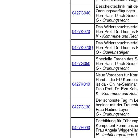
Bescheidtechnik mit d
Ordnungsverfügungen
0427G040
Herr Hans-Ulrich Seidel
G - Ordnungsrecht
Das Widerspruchsverfa
0427K020
Herr Prof. Dr. Thomas R
K - Kommune und Rech
Das Widerspruchsverfa
0427K020Q
Herr Prof. Dr. Thomas R
Q - Quereinsteiger
Spezielle Fragen des S
0427G050
Herr Hans-Ulrich Seidel
G - Ordnungsrecht
Neue Vorgaben für Korru
Hand – die EU-Korrupti
0427K040
ist da - Online-Seminar
Frau Prof. Dr. Eva Kohl
K - Kommune und Rech
Der schönste Tag im L
beginnt mit der Traured
0427G130
Frau Nadine Leyer
G - Ordnungsrecht
Fortbildung für Führung
Kompetent kommunizie
0427H090
Frau Angela Wigger-H
H - fachübergreifende 