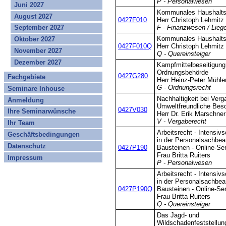
P - Personalwesen
Juni 2027
Kommunales Haushaltsr
August 2027
0427F010
Herr Christoph Lehmitz
September 2027
F - Finanzwesen / Lieg
Kommunales Haushaltsr
Oktober 2027
0427F010Q
Herr Christoph Lehmitz
November 2027
Q - Quereinsteiger
Dezember 2027
Kampfmittelbeseitigung
Ordnungsbehörde
0427G280
Fachgebiete
Herr Heinz-Peter Mühle
G - Ordnungsrecht
Seminare Inhouse
Nachhaltigkeit bei Verg
Anmeldung
Umweltfreundliche Bes
0427V030
Ihre Seminarwünsche
Herr Dr. Erik Marschner
V - Vergaberecht
Ihr Team
Arbeitsrecht - Intensiv
Geschäftsbedingungen
in der Personalsachbear
Datenschutz
0427P190
Bausteinen - Online-Se
Frau Britta Ruiters
Impressum
P - Personalwesen
Arbeitsrecht - Intensiv
in der Personalsachbear
0427P190Q
Bausteinen - Online-Se
Frau Britta Ruiters
Q - Quereinsteiger
Das Jagd- und
Wildschadenfeststellun