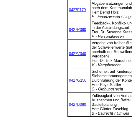
Abgabensatzungen und
nach dem Kommunalab
0427F170
Herr Bernd Holz
F - Finanzwesen / Lieg
Feedback-, Konflikt- u
in der Ausbildungszeit 
0427P080
Frau Dr. Susanne Kres
P - Personalwesen
Vergabe von freiberufli
der Schwellenwerte (na
oberhalb der Schwellen
0427V040
Vergaben)
Herr Dr. Erik Marschner
V - Vergaberecht
Sicherheit auf Kindersp
Sicherheitsmanagement
0427G150
Durchführung der Kontr
Herr Reyk Sattler
G - Ordnungsrecht
Zulässigkeit von Vorha
Ausnahmen und Befreiu
0427B080
Bauleitplanung
Herr Günter Zuschlag
B - Baurecht / Umwelt