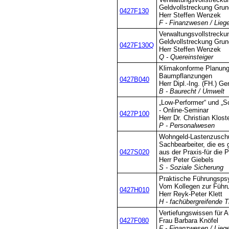
Geldvollstreckung Grun
0427F130
Herr Steffen Wenzek
F - Finanzwesen / Lieg
Verwaltungsvollstrecku
Geldvollstreckung Grun
0427F130Q
Herr Steffen Wenzek
Q - Quereinsteiger
Klimakonforme Planung
Baumpflanzungen
0427B040
Herr Dipl.-Ing. (FH.) G
B - Baurecht / Umwelt
„Low-Performer“ und „Sc
- Online-Seminar
0427P100
Herr Dr. Christian Klos
P - Personalwesen
Wohngeld-Lastenzuschu
Sachbearbeiter, die es
0427S020
aus der Praxis-für die P
Herr Peter Giebels
S - Soziale Sicherung
Praktische Führungspsy
Vom Kollegen zur Führu
0427H010
Herr Reyk-Peter Klett
H - fachübergreifende 
Vertiefungswissen für 
0427F080
Frau Barbara Knöfel
F - Finanzwesen / Lieg