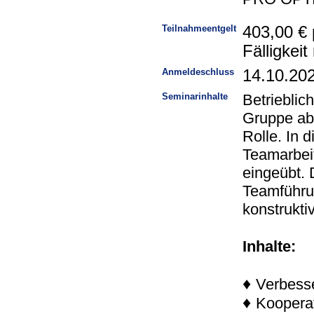
Teilnahmeentgelt
403,00 € 
Fälligkei
Anmeldeschluss
14.10.20
Seminarinhalte
Betrieblic
Gruppe abh
Rolle. In
Teamarbeit
eingeübt. 
Teamführu
konstrukti
Inhalte:
♦
Verbess
♦
Koopera