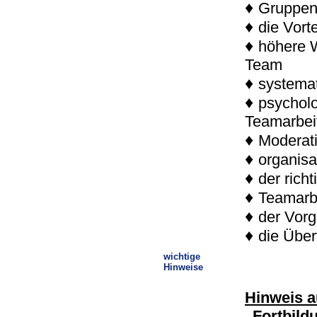
♦
Gruppen
♦
die Vort
♦
höhere W
Team
♦
systema
♦
psychol
Teamarbei
♦
Moderati
♦
organisa
♦
der rich
♦
Teamarb
♦
der Vorg
♦
die Über
wichtige
Hinweise
Hinweis a
„Fortbild