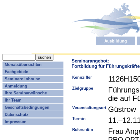
Ausbildung
Seminarangebot:
Monatsübersichten
Fortbildung für Führungskräfte
Fachgebiete
Kennziffer
1126H15
Seminare Inhouse
Anmeldung
Zielgruppe
Führungsk
Ihre Seminarwünsche
die auf F
Ihr Team
Geschäftsbedingungen
Veranstaltungsort
Güstrow
Datenschutz
Termin
11.–12.1
Impressum
Referent/in
Frau Ang
PRO OPTI