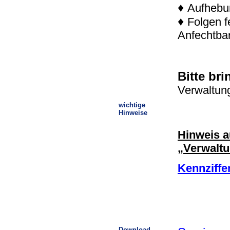
♦
Aufhebu
♦
Folgen f
Anfechtbar
Bitte bri
Verwaltun
wichtige
Hinweise
Hinweis a
„Verwalt
Kennziffe
Download