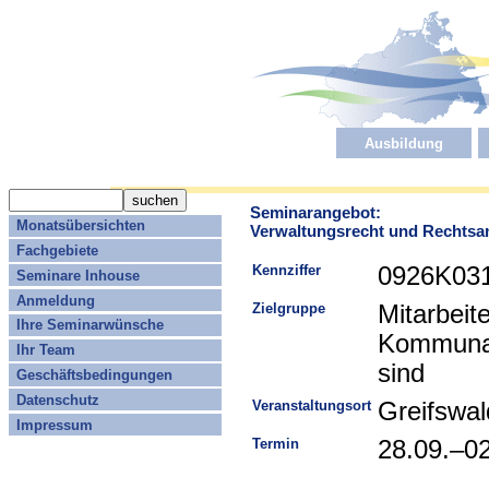
Ausbildung
Seminarangebot:
Monatsübersichten
Verwaltungsrecht und Rechts
Fachgebiete
Kennziffer
0926K03
Seminare Inhouse
Anmeldung
Zielgruppe
Mitarbeit
Ihre Seminarwünsche
Kommunal
Ihr Team
sind
Geschäftsbedingungen
Datenschutz
Veranstaltungsort
Greifswal
Impressum
Termin
28.09.–0