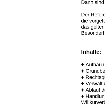
Dann sind 
Der Refere
die vorgef
das gelte
Besonderh
Inhalte:
♦
Aufbau u
♦
Grundbeg
♦
Rechtsq
♦
Verwaltu
♦
Ablauf d
♦
Handlung
Willkürver