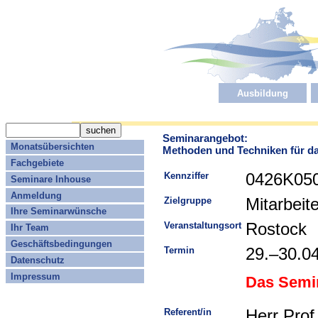
Ausbildung
Seminarangebot:
Monatsübersichten
Methoden und Techniken für da
Fachgebiete
Kennziffer
0426K05
Seminare Inhouse
Anmeldung
Zielgruppe
Mitarbeit
Ihre Seminarwünsche
Veranstaltungsort
Rostock
Ihr Team
Geschäftsbedingungen
Termin
29.–30.0
Datenschutz
Impressum
Das Semin
Referent/in
Herr Prof