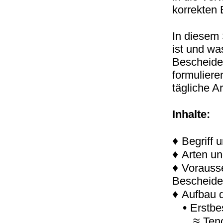
korrekten 
In diesem 
ist und wa
Bescheide
formuliere
tägliche A
Inhalte:
♦
Begriff 
♦
Arten u
♦
Vorausse
Bescheid
♦
Aufbau 
•
Erstbe
≈
Ten