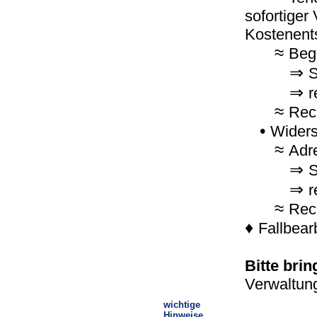
sofortiger
Kostenent
≈
Beg
⇒
S
⇒
r
≈
Rec
•
Widers
≈
Adr
⇒
S
⇒
r
≈
Rec
♦
Fallbear
Bitte brin
Verwaltun
wichtige
Hinweise