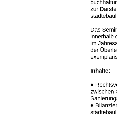
buchhaltu
zur Darste
städtebau
Das Semin
innerhalb
im Jahres
der Überle
exemplaris
Inhalte:
♦
Rechtsve
zwischen 
Sanierung
♦
Bilanzie
städtebau