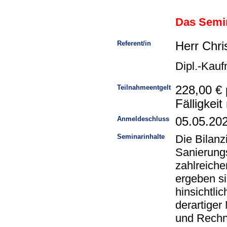
Das Semin
Referent/in
Herr Chri
Dipl.-Kau
Teilnahmeentgelt
228,00 € 
Fälligkei
Anmeldeschluss
05.05.20
Seminarinhalte
Die Bilanz
Sanierung
zahlreich
ergeben s
hinsichtli
derartige
und Rechn