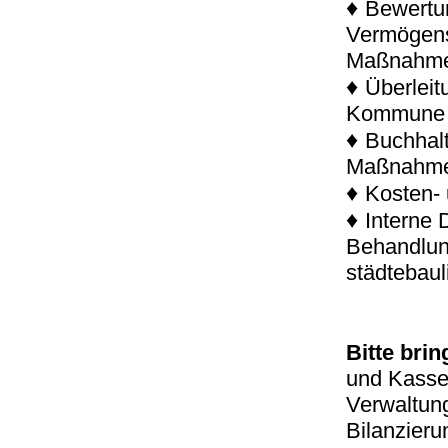
♦
Bewertun
Vermögens
Maßnahm
♦
Überlei
Kommune
♦
Buchhalt
Maßnahm
♦
Kosten- 
♦
Interne 
Behandlu
städtebau
Bitte brin
und Kasse
Verwaltun
Bilanzieru