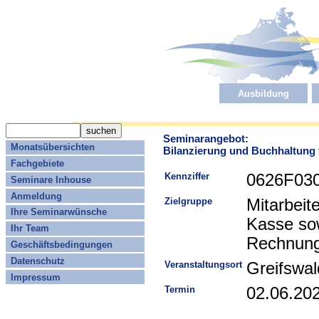
Ausbildung
Seminarangebot:
Monatsübersichten
Bilanzierung und Buchhaltung
Fachgebiete
Kennziffer
0626F03
Seminare Inhouse
Anmeldung
Zielgruppe
Mitarbeit
Ihre Seminarwünsche
Kasse sow
Ihr Team
Rechnung
Geschäftsbedingungen
Datenschutz
Veranstaltungsort
Greifswal
Impressum
Termin
02.06.20