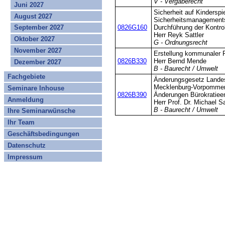
V - Vergaberecht
Juni 2027
Sicherheit auf Kinderspi
August 2027
Sicherheitsmanagements
September 2027
0826G160
Durchführung der Kontro
Herr Reyk Sattler
Oktober 2027
G - Ordnungsrecht
November 2027
Erstellung kommunaler 
0826B330
Herr Bernd Mende
Dezember 2027
B - Baurecht / Umwelt
Fachgebiete
Änderungsgesetz Lande
Mecklenburg-Vorpommer
Seminare Inhouse
0826B390
Änderungen Bürokratiee
Anmeldung
Herr Prof. Dr. Michael S
B - Baurecht / Umwelt
Ihre Seminarwünsche
Ihr Team
Geschäftsbedingungen
Datenschutz
Impressum