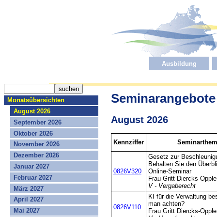
Ausbildung
Seminarangebote
Monatsübersichten
August 2026
August 2026
September 2026
Oktober 2026
Kennziffer
Seminarthema
November 2026
Dezember 2026
Gesetz zur Beschleunig
Behalten Sie den Überbl
Januar 2027
0826V320
Online-Seminar
Februar 2027
Frau Gritt Diercks-Opple
V - Vergaberecht
März 2027
KI für die Verwaltung b
April 2027
man achten?
0826V110
Mai 2027
Frau Gritt Diercks-Opple